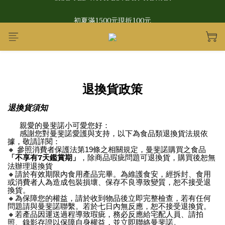
CRAFTED WITH LOVE IN TAIWAN
初夏滿1500元現折100元
CRAFTED WITH LOVE IN TAIWAN
退換貨政策
退換貨須知
親愛的曼斐諾小可愛您好：
感謝您對曼斐諾愛護與支持，以下為食品類退換貨法規依
據，敬請詳閱：
🔸 參照消費者保護法第19條之相關規定，曼斐諾購買之食品
「不享有7天鑑賞期」
，除商品瑕疵問題可退換貨，購買後恕無
法辦理退換貨
🔸請於有效期限內食用產品完畢。為維護食安，經拆封、食用
或消費者人為造成包裝損壞、保存不良導致變質，恕不接受退
換貨。
🔸為保障您的權益，請於收到物品後立即完整檢查，若有任何
問題請與曼斐諾聯繫。若於七日內無反應，恕不接受退換貨。
🔸若產品因運送過程導致瑕疵，務必反應給宅配人員、請拍
照、錄影存證以保障自身權益，並立即聯絡曼斐諾。