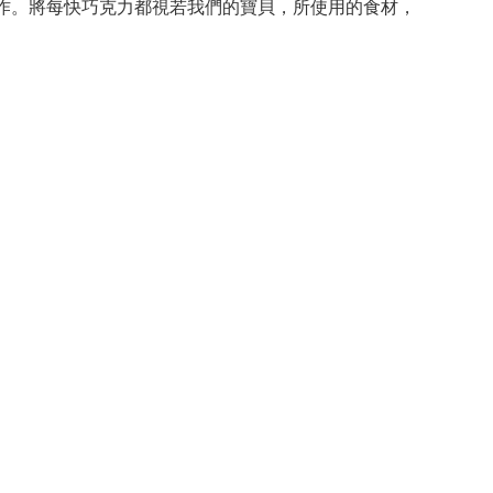
親手製作。將每快巧克力都視若我們的寶貝，所使用的食材，
 