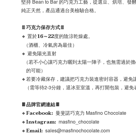
堅持 Bean to Bar 的巧克力工藝，從選豆、
純正天然，產品通過台美檢驗合格。
巧克力保存方式
🍫
🍫
16～22
🔸 置於
度的陰涼乾燥處。
  （酒櫃、冷氣房為最佳）
🔸 避免陽光直射
  （若不小心讓巧克力曬到太陽一陣子，也無需過於
    的可能）
🔸若要冷藏保存，建議把巧克力裝進密封容器，避免
   （需等待2-3分鐘，退冰至室溫，再打開包裝，
🍫品牌官網連結🍫
Facebook:
🔸
  曼斐諾巧克力 Masfino Chocolate
Instagram:  
🔸
masfino_chocolate
Email: 
🔸
 sales@masfinochocolate.com