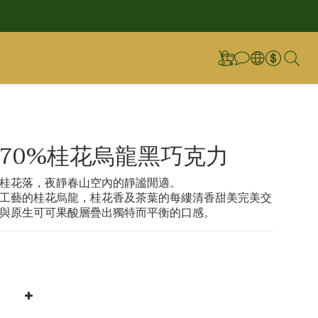
70%桂花烏龍黑巧克力
桂花落，夜靜春山空內的靜謐閒適。
工藝的桂花烏龍，桂花香及茶葉的每縷清香甜美完美交
與原生可可果酸層疊出獨特而平衡的口感。