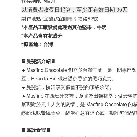
8
保存期限: 
個月
以消費者收受日起算，至少距有效日期 90天
製作地點: 宜蘭縣宜蘭市幸福路52號
*本產品工廠設備處理過其他堅果，牛奶
*本產品含有花成分
*原產地：台灣
🍫曼斐諾介紹🍫
🔸Masfino Chocolate 創立於台灣宜
豆，Bean to Bar 做出濃郁香醇的黑巧克力。
🔸曼斐諾，慢活享受價值不斐的頂級承諾。
🔸Masfino 在西班牙文裡，意喻為出類拔萃；做
展現對於風土人文的關懷，是 Masfino Chocolate
繽紛滋味縈繞舌尖，絲滑心意直達心底，期許每個品
嚴謹食安
🍫
🍫