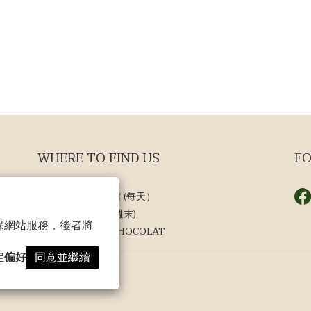
WHERE TO FIND US
FO
台北 新光三越A4館 (每天）
宜蘭 曼斐諾工廠 (週末)
 以確保網站服務，後者將
日本東京 L‘ISLE CHOCOLAT
定偏好
同意並繼續