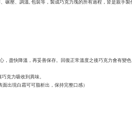
烘培、發酵、碾壓、調溫, 包裝等，製成巧克力塊的所有過程，皆是
擔心，盡快降溫，再妥善保存。回復正常溫度之後巧克力會有變色 
讓巧克力吸收到異味。
避免表面出現白霜可可脂析出，保持完整口感）