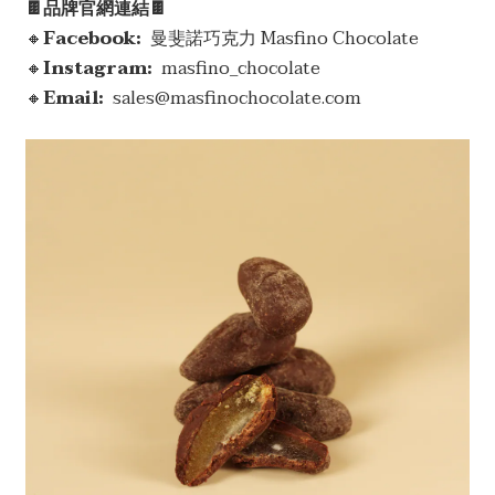
🍫品牌官網連結🍫
🔸
Facebook:
  曼斐諾巧克力 Masfino Chocolate
🔸
Instagram:  
masfino_chocolate
🔸
Email: 
 sales@masfinochocolate.com