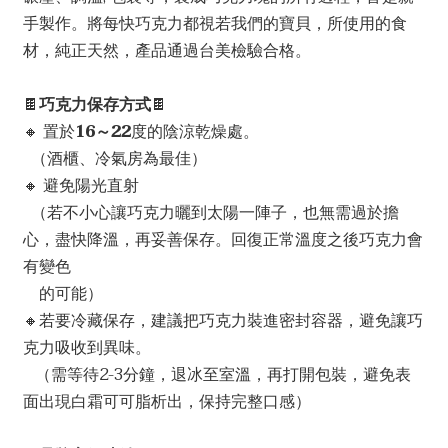
手製作。將每快巧克力都視若我們的寶貝，所使用的食
材，純正天然，產品通過台美檢驗合格。
🍫
巧克力保存方式
🍫
🔸 置於
16～22
度的陰涼乾燥處。
  （酒櫃、冷氣房為最佳）
🔸 避免陽光直射
  （若不小心讓巧克力曬到太陽一陣子，也無需過於擔
心，盡快降溫，再妥善保存。回復正常溫度之後巧克力會
有變色  
    的可能）
🔸若要冷藏保存，建議把巧克力裝進密封容器，避免讓巧
克力吸收到異味。
   （需等待2-3分鐘，退冰至室溫，再打開包裝，避免表
面出現白霜可可脂析出，保持完整口感）