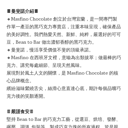
🍫曼斐諾介紹🍫
🔸Masfino Chocolate 創立於台灣宜蘭，是一間專門製
作單一產豆的黑巧克力專賣店，注重本味呈現，確保產品
的美好調性。我們熱愛天然、新鮮、純粹，嚴選好的可可
豆，Bean to Bar 做出濃郁香醇的黑巧克力。
🔸曼斐諾，慢活享受價值不斐的頂級承諾。
🔸Masfino 在西班牙文裡，意喻為出類拔萃；做最棒的巧
克力、講究每處細節、呈現天然風味。
展現對於風土人文的關懷，是 Masfino Chocolate 的核
心品牌概念。
繽紛滋味縈繞舌尖，絲滑心意直達心底，期許每個品嚐巧
克力後的笑顏逐開。
🍫
嚴謹食安
🍫
堅持 Bean to Bar 的巧克力工藝，從選豆、烘培、發酵、
碾壓、調溫, 包裝等，製成巧克力塊的所有過程，皆是親